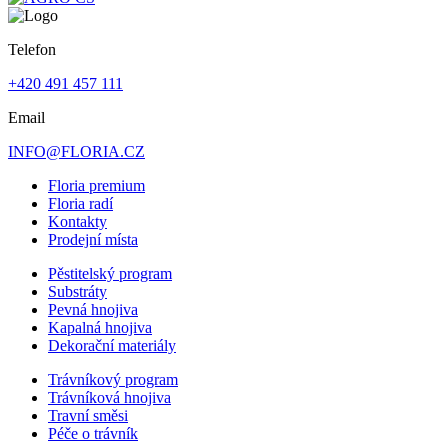
Telefon
+420 491 457 111
Email
INFO@FLORIA.CZ
Floria premium
Floria radí
Kontakty
Prodejní místa
Pěstitelský program
Substráty
Pevná hnojiva
Kapalná hnojiva
Dekorační materiály
Trávníkový program
Trávníková hnojiva
Travní směsi
Péče o trávník