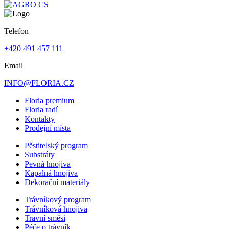
Telefon
+420 491 457 111
Email
INFO@FLORIA.CZ
Floria premium
Floria radí
Kontakty
Prodejní místa
Pěstitelský program
Substráty
Pevná hnojiva
Kapalná hnojiva
Dekorační materiály
Trávníkový program
Trávníková hnojiva
Travní směsi
Péče o trávník