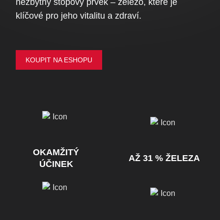
nezbytný stopový prvek – železo, které je
klíčové pro jeho vitalitu a zdraví.
KOUPIT NA ESHOPU
OKAMŽITÝ
AŽ 31 % ŽELEZA
ÚČINEK