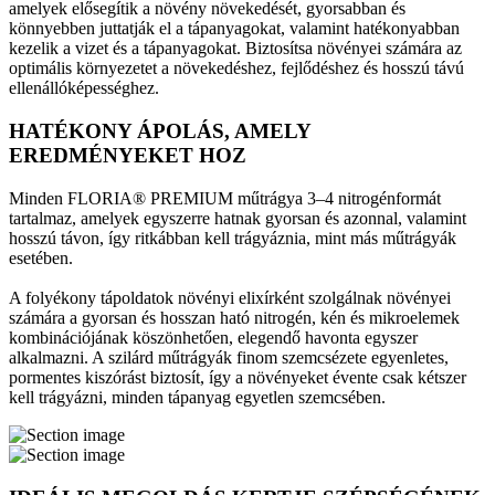
amelyek elősegítik a növény növekedését, gyorsabban és
könnyebben juttatják el a tápanyagokat, valamint hatékonyabban
kezelik a vizet és a tápanyagokat. Biztosítsa növényei számára az
optimális környezetet a növekedéshez, fejlődéshez és hosszú távú
ellenállóképességhez.
HATÉKONY ÁPOLÁS, AMELY
EREDMÉNYEKET HOZ
Minden FLORIA® PREMIUM műtrágya 3–4 nitrogénformát
tartalmaz, amelyek egyszerre hatnak gyorsan és azonnal, valamint
hosszú távon, így ritkábban kell trágyáznia, mint más műtrágyák
esetében.
A folyékony tápoldatok növényi elixírként szolgálnak növényei
számára a gyorsan és hosszan ható nitrogén, kén és mikroelemek
kombinációjának köszönhetően, elegendő havonta egyszer
alkalmazni. A szilárd műtrágyák finom szemcsézete egyenletes,
pormentes kiszórást biztosít, így a növényeket évente csak kétszer
kell trágyázni, minden tápanyag egyetlen szemcsében.