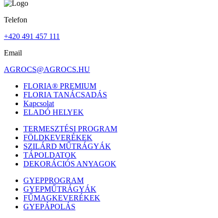
Telefon
+420 491 457 111
Email
AGROCS@AGROCS.HU
FLORIA® PREMIUM
FLORIA TANÁCSADÁS
Kapcsolat
ELADÓ HELYEK
TERMESZTÉSI PROGRAM
FÖLDKEVERÉKEK
SZILÁRD MŰTRÁGYÁK
TÁPOLDATOK
DEKORÁCIÓS ANYAGOK
GYEPPROGRAM
GYEPMŰTRÁGYÁK
FŰMAGKEVERÉKEK
GYEPÁPOLÁS