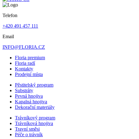
Telefon
+420 491 457 111
Email
INFO@FLORIA.CZ
Floria premium
Floria radí
Kontakty
Prodejní místa
Pěstitelský program
Substráty
Pevná hnojiva
Kapalná hnojiva
Dekorační materiály
Trávníkový program
Trávníková hnojiva
Travní směsi
Péče o trávník