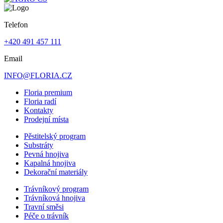
Telefon
+420 491 457 111
Email
INFO@FLORIA.CZ
Floria premium
Floria radí
Kontakty
Prodejní místa
Pěstitelský program
Substráty
Pevná hnojiva
Kapalná hnojiva
Dekorační materiály
Trávníkový program
Trávníková hnojiva
Travní směsi
Péče o trávník