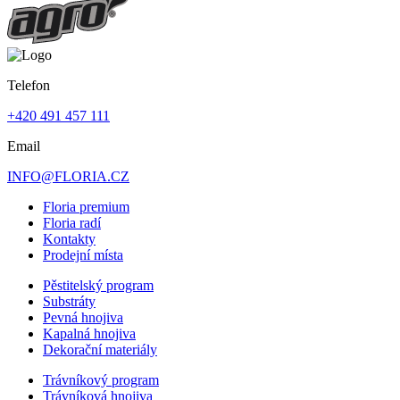
Telefon
+420 491 457 111
Email
INFO@FLORIA.CZ
Floria premium
Floria radí
Kontakty
Prodejní místa
Pěstitelský program
Substráty
Pevná hnojiva
Kapalná hnojiva
Dekorační materiály
Trávníkový program
Trávníková hnojiva