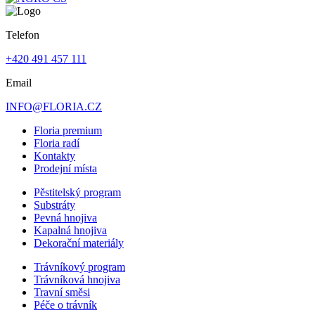
Telefon
+420 491 457 111
Email
INFO@FLORIA.CZ
Floria premium
Floria radí
Kontakty
Prodejní místa
Pěstitelský program
Substráty
Pevná hnojiva
Kapalná hnojiva
Dekorační materiály
Trávníkový program
Trávníková hnojiva
Travní směsi
Péče o trávník