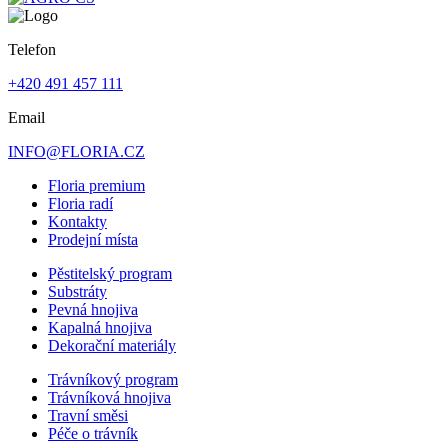
Telefon
+420 491 457 111
Email
INFO@FLORIA.CZ
Floria premium
Floria radí
Kontakty
Prodejní místa
Pěstitelský program
Substráty
Pevná hnojiva
Kapalná hnojiva
Dekorační materiály
Trávníkový program
Trávníková hnojiva
Travní směsi
Péče o trávník