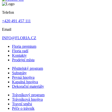
Telefon
+420 491 457 111
Email
INFO@FLORIA.CZ
Floria premium
Floria radí
Kontakty
Prodejní místa
Pěstitelský program
Substráty
Pevná hnojiva
Kapalná hnojiva
Dekorační materiály
Trávníkový program
Trávníková hnojiva
Travní směsi
Péče o trávník