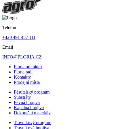
Telefon
+420 491 457 111
Email
INFO@FLORIA.CZ
Floria premium
Floria radí
Kontakty
Prodejní místa
Pěstitelský program
Substráty
Pevná hnojiva
Kapalná hnojiva
Dekorační materiály
Trávníkový program
Trávníková hnojiva