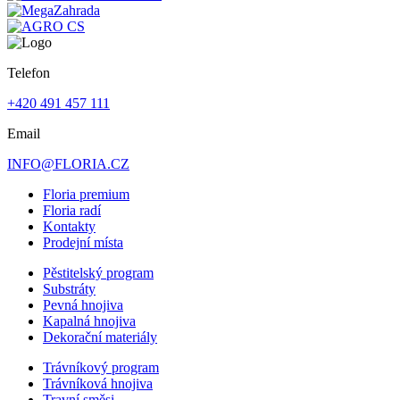
Telefon
+420 491 457 111
Email
INFO@FLORIA.CZ
Floria premium
Floria radí
Kontakty
Prodejní místa
Pěstitelský program
Substráty
Pevná hnojiva
Kapalná hnojiva
Dekorační materiály
Trávníkový program
Trávníková hnojiva
Travní směsi