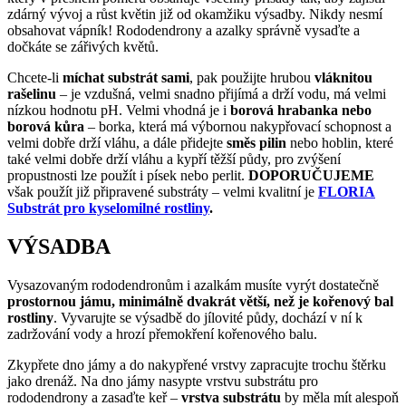
zdárný vývoj a růst květin již od okamžiku výsadby. Nikdy nesmí
obsahovat vápník! Rododendrony a azalky správně vysaďte a
dočkáte se zářivých květů.
Chcete-li
míchat substrát sami
, pak použijte hrubou
vláknitou
rašelinu
– je vzdušná, velmi snadno přijímá a drží vodu, má velmi
nízkou hodnotu pH. Velmi vhodná je i
borová hrabanka nebo
borová kůra
– borka, která má výbornou nakypřovací schopnost a
velmi dobře drží vláhu, a dále přidejte
směs pilin
nebo hoblin, které
také velmi dobře drží vláhu a kypří těžší půdy, pro zvýšení
propustnosti lze použít i písek nebo perlit.
DOPORUČUJEME
však použít již připravené substráty – velmi kvalitní je
FLORIA
Substrát pro kyselomilné rostliny
.
VÝSADBA
Vysazovaným rododendronům i azalkám musíte vyrýt dostatečně
prostornou jámu, minimálně dvakrát větší, než je kořenový bal
rostliny
. Vyvarujte se výsadbě do jílovité půdy, dochází v ní k
zadržování vody a hrozí přemokření kořenového balu.
Zkypřete dno jámy a do nakypřené vrstvy zapracujte trochu štěrku
jako drenáž. Na dno jámy nasypte vrstvu substrátu pro
rododendrony a zasaďte keř –
vrstva substrátu
by měla mít alespoň