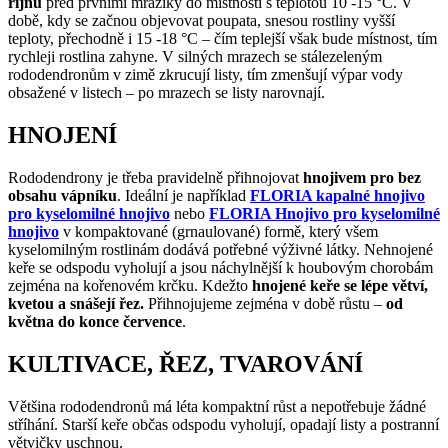
říjnu
před prvními mrazíky do místnosti s teplotou 10 -15 °C. V
době, kdy se začnou objevovat poupata, snesou rostliny vyšší
teploty, přechodně i 15 -18 °C – čím teplejší však bude místnost, tím
rychleji rostlina zahyne. V silných mrazech se stálezeleným
rododendronům v zimě zkrucují listy, tím zmenšují výpar vody
obsažené v listech – po mrazech se listy narovnají.
HNOJENÍ
Rododendrony je třeba pravidelně přihnojovat
hnojivem pro bez
obsahu vápníku
. Ideální je například
FLORIA kapalné hnojivo
pro kyselomilné hnojivo
nebo
FLORIA Hnojivo pro kyselomilné
hnojivo
v kompaktované (grnaulované) formě, který všem
kyselomilným rostlinám dodává potřebné výživné látky. Nehnojené
keře se odspodu vyholují a jsou náchylnější k houbovým chorobám
zejména na kořenovém krčku. Kdežto
hnojené keře se lépe větví,
kvetou a snášejí řez.
Přihnojujeme zejména v době růstu –
od
května do konce července
.
KULTIVACE, ŘEZ, TVAROVÁNÍ
Většina rododendronů má léta kompaktní růst a nepotřebuje žádné
stříhání. Starší keře občas odspodu vyholují, opadají listy a postranní
větvičky uschnou.