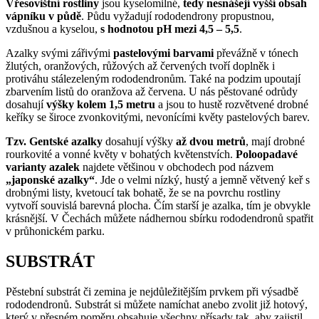
Vřesovištní rostliny
jsou kyselomilné,
tedy nesnášejí vyšší obsah
vápníku v půdě
. Půdu vyžadují rododendrony propustnou,
vzdušnou a kyselou,
s hodnotou pH mezi 4,5 – 5,5
.
Azalky svými zářivými
pastelovými barvami
převážně v tónech
žlutých, oranžových, růžových až červených tvoří doplněk i
protiváhu stálezeleným rododendronům. Také na podzim upoutají
zbarvením listů do oranžova až červena. U nás pěstované odrůdy
dosahují
výšky kolem 1,5 metru
a jsou to hustě rozvětvené drobné
keříky se široce zvonkovitými, nevonícími květy pastelových barev.
Tzv. Gentské azalky
dosahují výšky
až dvou metrů
, mají drobné
rourkovité a vonné květy v bohatých květenstvích.
Poloopadavé
varianty azalek
najdete většinou v obchodech pod názvem
„japonské azalky“
. Jde o velmi nízký, hustý a jemně větvený keř s
drobnými listy, kvetoucí tak bohatě, že se na povrchu rostliny
vytvoří souvislá barevná plocha. Čím starší je azalka, tím je obvykle
krásnější. V Čechách můžete nádhernou sbírku rododendronů spatřit
v průhonickém parku.
SUBSTRÁT
Pěstební substrát či zemina je nejdůležitějším prvkem při výsadbě
rododendronů. Substrát si můžete namíchat anebo zvolit již hotový,
který v přesném poměru obsahuje všechny přísady tak, aby zajistil