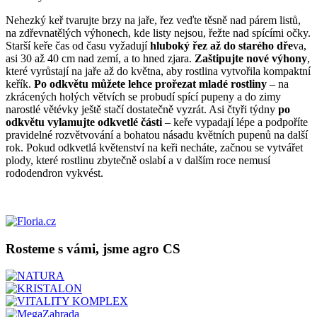
Nehezký keř tvarujte brzy na jaře, řez veďte těsně nad párem listů,
na zdřevnatělých výhonech, kde listy nejsou, řežte nad spícími očky.
Starší keře čas od času vyžadují
hluboký řez až do starého dře
va,
asi 30 až 40 cm nad zemí, a to hned zjara.
Zaštipujte nové výhony
,
které vyrůstají na jaře až do května, aby rostlina vytvořila kompaktní
keřík.
Po odkvětu můžete lehce prořezat mladé rostliny
– na
zkrácených holých větvích se probudí spící pupeny a do zimy
narostlé větévky ještě stačí dostatečně vyzrát. Asi čtyři týdny
po
odkvětu vylamujte odkvetlé části
– keře vypadají lépe a podpoříte
pravidelné rozvětvování a bohatou násadu květních pupenů na další
rok. Pokud odkvetlá květenství na keři necháte, začnou se vytvářet
plody, které rostlinu zbytečně oslabí a v dalším roce nemusí
rododendron vykvést.
Rosteme s vámi, jsme agro CS