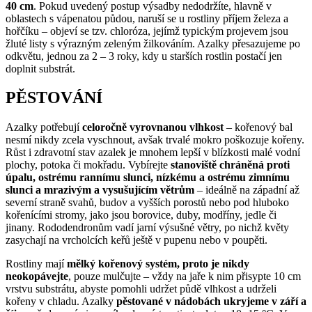
40 cm
. Pokud uvedený postup výsadby nedodržíte, hlavně v
oblastech s vápenatou půdou, naruší se u rostliny příjem železa a
hořčíku – objeví se tzv. chloróza, jejímž typickým projevem jsou
žluté listy s výrazným zeleným žilkováním. Azalky přesazujeme po
odkvětu, jednou za 2 – 3 roky, kdy u starších rostlin postačí jen
doplnit substrát.
PĚSTOVÁNÍ
Azalky potřebují
celoročně vyrovnanou vlhkost
– kořenový bal
nesmí nikdy zcela vyschnout, avšak trvalé mokro poškozuje kořeny.
Růst i zdravotní stav azalek je mnohem lepší v blízkosti malé vodní
plochy, potoka či mokřadu. Vybírejte
stanoviště chráněná proti
úpalu, ostrému rannímu slunci, nízkému a ostrému zimnímu
slunci a mrazivým a vysušujícím větrům
– ideálně na západní až
severní straně svahů, budov a vyšších porostů nebo pod hluboko
kořenícími stromy, jako jsou borovice, duby, modříny, jedle či
jinany. Rododendronům vadí jarní výsušné větry, po nichž květy
zasychají na vrcholcích keřů ještě v pupenu nebo v poupěti.
Rostliny mají
mělký kořenový systém, proto je nikdy
neokopávejte
, pouze mulčujte – vždy na jaře k nim přisypte 10 cm
vrstvu substrátu, abyste pomohli udržet půdě vlhkost a udrželi
kořeny v chladu. Azalky
pěstované v nádobách ukryjeme v září a