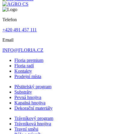
Telefon
+420 491 457 111
Email
INFO@FLORIA.CZ
Floria premium
Floria radí
Kontakty
Prodejní místa
Pěstitelský program
Substráty
Pevná hnojiva
Kapalná hnojiva
Dekorační materiály
Trávníkový program
Trávníková hnojiva
Travní směsi