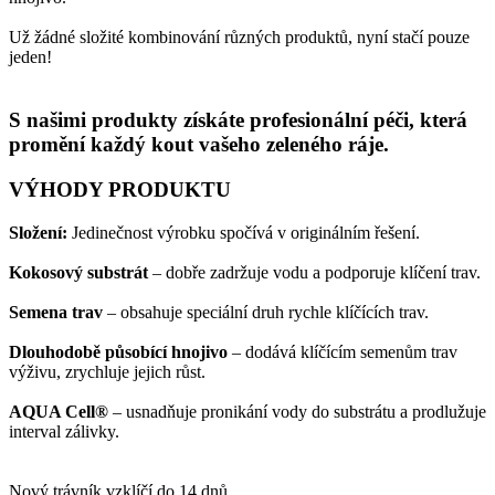
Už žádné složité kombinování různých produktů, nyní stačí pouze
jeden!
S našimi produkty získáte profesionální péči, která
promění každý kout vašeho zeleného ráje.
VÝHODY PRODUKTU
Složení:
Jedinečnost výrobku spočívá v originálním řešení.
Kokosový substrát
– dobře zadržuje vodu a podporuje klíčení trav.
Semena trav
– obsahuje speciální druh rychle klíčících trav.
Dlouhodobě působící hnojivo
– dodává klíčícím semenům trav
výživu, zrychluje jejich růst.
AQUA Cell®
– usnadňuje pronikání vody do substrátu a prodlužuje
interval zálivky.
Nový trávník vzklíčí do 14 dnů.