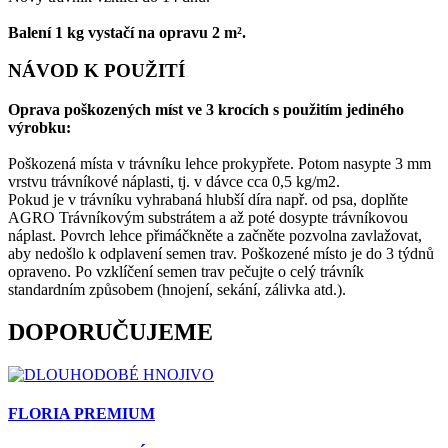
Balení 1 kg vystačí na opravu 2 m².
NÁVOD K POUŽITÍ
Oprava poškozených míst ve 3 krocích s použitím jediného
výrobku:
Poškozená místa v trávníku lehce prokypřete. Potom nasypte 3 mm
vrstvu trávníkové náplasti, tj. v dávce cca 0,5 kg/m2.
Pokud je v trávníku vyhrabaná hlubší díra např. od psa, doplňte
AGRO Trávníkovým substrátem a až poté dosypte trávníkovou
náplast. Povrch lehce přimáčkněte a začněte pozvolna zavlažovat,
aby nedošlo k odplavení semen trav. Poškozené místo je do 3 týdnů
opraveno. Po vzklíčení semen trav pečujte o celý trávník
standardním způsobem (hnojení, sekání, zálivka atd.).
DOPORUČUJEME
FLORIA PREMIUM