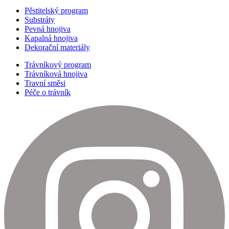
Pěstitelský program
Substráty
Pevná hnojiva
Kapalná hnojiva
Dekorační materiály
Trávníkový program
Trávníková hnojiva
Travní směsi
Péče o trávník