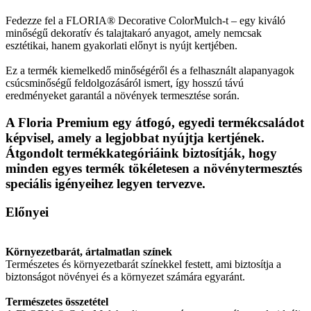
Fedezze fel a FLORIA® Decorative ColorMulch-t – egy kiváló
minőségű dekoratív és talajtakaró anyagot, amely nemcsak
esztétikai, hanem gyakorlati előnyt is nyújt kertjében.
Ez a termék kiemelkedő minőségéről és a felhasznált alapanyagok
csúcsminőségű feldolgozásáról ismert, így hosszú távú
eredményeket garantál a növények termesztése során.
A Floria Premium egy átfogó, egyedi termékcsaládot
képvisel, amely a legjobbat nyújtja kertjének.
Átgondolt termékkategóriáink biztosítják, hogy
minden egyes termék tökéletesen a növénytermesztés
speciális igényeihez legyen tervezve.
Előnyei
Környezetbarát, ártalmatlan színek
Természetes és környezetbarát színekkel festett, ami biztosítja a
biztonságot növényei és a környezet számára egyaránt.
Természetes összetétel