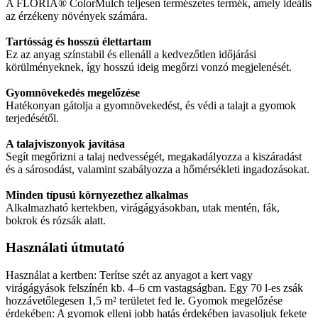
A FLORIA® ColorMulch teljesen természetes termék, amely ideális
az érzékeny növények számára.
Tartósság és hosszú élettartam
Ez az anyag színstabil és ellenáll a kedvezőtlen időjárási
körülményeknek, így hosszú ideig megőrzi vonzó megjelenését.
Gyomnövekedés megelőzése
Hatékonyan gátolja a gyomnövekedést, és védi a talajt a gyomok
terjedésétől.
A talajviszonyok javítása
Segít megőrizni a talaj nedvességét, megakadályozza a kiszáradást
és a sárosodást, valamint szabályozza a hőmérsékleti ingadozásokat.
Minden típusú környezethez alkalmas
Alkalmazható kertekben, virágágyásokban, utak mentén, fák,
bokrok és rózsák alatt.
Használati útmutató
Használat a kertben: Terítse szét az anyagot a kert vagy
virágágyások felszínén kb. 4–6 cm vastagságban. Egy 70 l-es zsák
hozzávetőlegesen 1,5 m² területet fed le. Gyomok megelőzése
érdekében: A gyomok elleni jobb hatás érdekében javasoljuk fekete