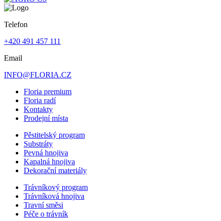
Telefon
+420 491 457 111
Email
INFO@FLORIA.CZ
Floria premium
Floria radí
Kontakty
Prodejní místa
Pěstitelský program
Substráty
Pevná hnojiva
Kapalná hnojiva
Dekorační materiály
Trávníkový program
Trávníková hnojiva
Travní směsi
Péče o trávník