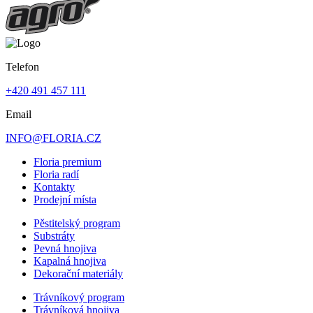
Telefon
+420 491 457 111
Email
INFO@FLORIA.CZ
Floria premium
Floria radí
Kontakty
Prodejní místa
Pěstitelský program
Substráty
Pevná hnojiva
Kapalná hnojiva
Dekorační materiály
Trávníkový program
Trávníková hnojiva