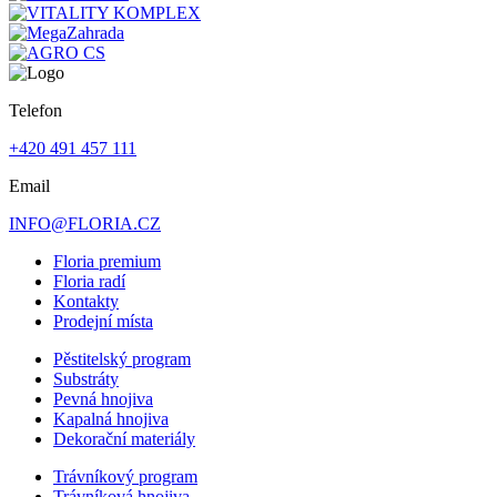
Telefon
+420 491 457 111
Email
INFO@FLORIA.CZ
Floria premium
Floria radí
Kontakty
Prodejní místa
Pěstitelský program
Substráty
Pevná hnojiva
Kapalná hnojiva
Dekorační materiály
Trávníkový program
Trávníková hnojiva