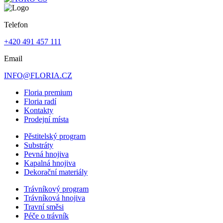
Telefon
+420 491 457 111
Email
INFO@FLORIA.CZ
Floria premium
Floria radí
Kontakty
Prodejní místa
Pěstitelský program
Substráty
Pevná hnojiva
Kapalná hnojiva
Dekorační materiály
Trávníkový program
Trávníková hnojiva
Travní směsi
Péče o trávník