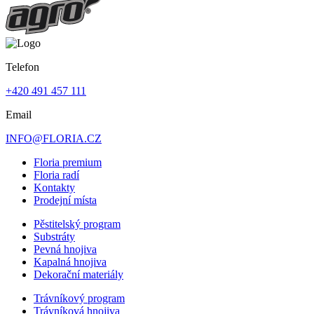
Telefon
+420 491 457 111
Email
INFO@FLORIA.CZ
Floria premium
Floria radí
Kontakty
Prodejní místa
Pěstitelský program
Substráty
Pevná hnojiva
Kapalná hnojiva
Dekorační materiály
Trávníkový program
Trávníková hnojiva