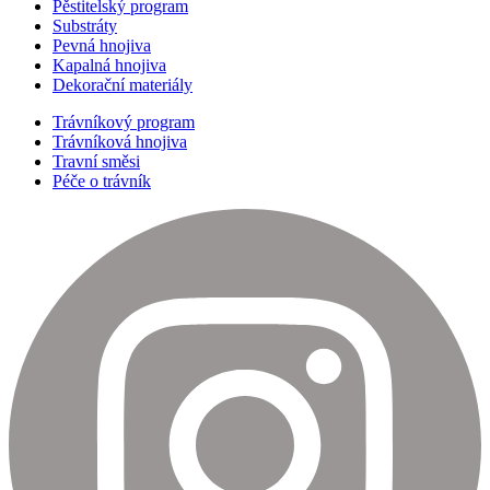
Pěstitelský program
Substráty
Pevná hnojiva
Kapalná hnojiva
Dekorační materiály
Trávníkový program
Trávníková hnojiva
Travní směsi
Péče o trávník