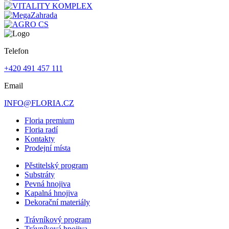
Telefon
+420 491 457 111
Email
INFO@FLORIA.CZ
Floria premium
Floria radí
Kontakty
Prodejní místa
Pěstitelský program
Substráty
Pevná hnojiva
Kapalná hnojiva
Dekorační materiály
Trávníkový program
Trávníková hnojiva