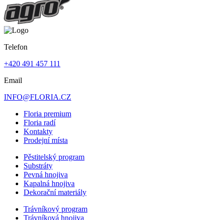
Telefon
+420 491 457 111
Email
INFO@FLORIA.CZ
Floria premium
Floria radí
Kontakty
Prodejní místa
Pěstitelský program
Substráty
Pevná hnojiva
Kapalná hnojiva
Dekorační materiály
Trávníkový program
Trávníková hnojiva