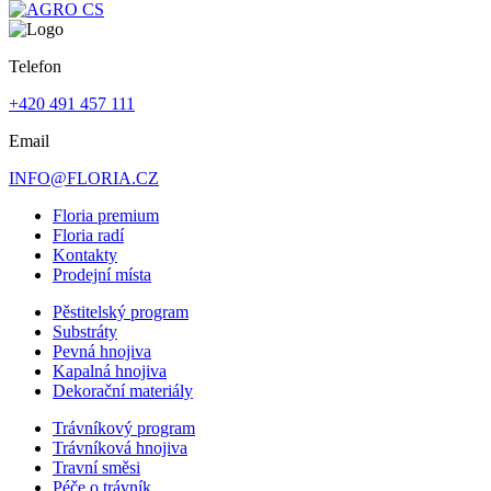
Telefon
+420 491 457 111
Email
INFO@FLORIA.CZ
Floria premium
Floria radí
Kontakty
Prodejní místa
Pěstitelský program
Substráty
Pevná hnojiva
Kapalná hnojiva
Dekorační materiály
Trávníkový program
Trávníková hnojiva
Travní směsi
Péče o trávník