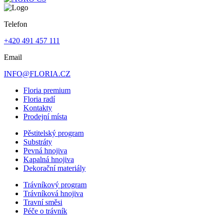
Telefon
+420 491 457 111
Email
INFO@FLORIA.CZ
Floria premium
Floria radí
Kontakty
Prodejní místa
Pěstitelský program
Substráty
Pevná hnojiva
Kapalná hnojiva
Dekorační materiály
Trávníkový program
Trávníková hnojiva
Travní směsi
Péče o trávník