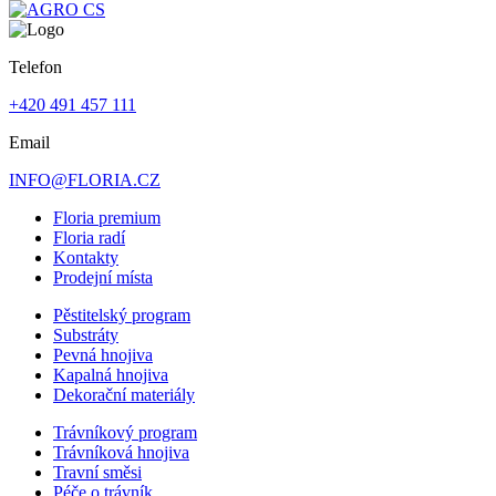
Telefon
+420 491 457 111
Email
INFO@FLORIA.CZ
Floria premium
Floria radí
Kontakty
Prodejní místa
Pěstitelský program
Substráty
Pevná hnojiva
Kapalná hnojiva
Dekorační materiály
Trávníkový program
Trávníková hnojiva
Travní směsi
Péče o trávník