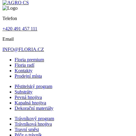
Telefon
+420 491 457 111
Email
INFO@FLORIA.CZ
Floria premium
Floria radí
Kontakty
Prodejní místa
Pěstitelský program
Substráty
Pevná hnojiva
Kapalná hnojiva
Dekorační materiály
Trávníkový program
Trávníková hnojiva
Travní směsi
Péče o trávník