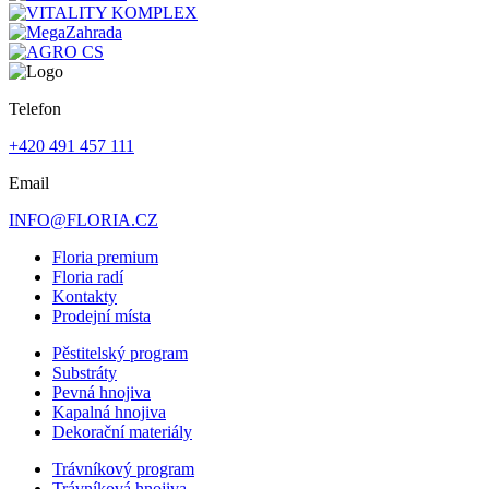
Telefon
+420 491 457 111
Email
INFO@FLORIA.CZ
Floria premium
Floria radí
Kontakty
Prodejní místa
Pěstitelský program
Substráty
Pevná hnojiva
Kapalná hnojiva
Dekorační materiály
Trávníkový program
Trávníková hnojiva