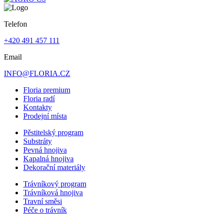
Telefon
+420 491 457 111
Email
INFO@FLORIA.CZ
Floria premium
Floria radí
Kontakty
Prodejní místa
Pěstitelský program
Substráty
Pevná hnojiva
Kapalná hnojiva
Dekorační materiály
Trávníkový program
Trávníková hnojiva
Travní směsi
Péče o trávník