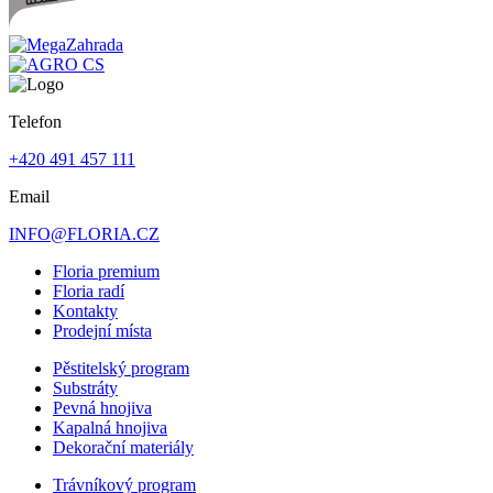
Telefon
+420 491 457 111
Email
INFO@FLORIA.CZ
Floria premium
Floria radí
Kontakty
Prodejní místa
Pěstitelský program
Substráty
Pevná hnojiva
Kapalná hnojiva
Dekorační materiály
Trávníkový program