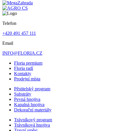
Telefon
+420 491 457 111
Email
INFO@FLORIA.CZ
Floria premium
Floria radí
Kontakty
Prodejní místa
Pěstitelský program
Substráty
Pevná hnojiva
Kapalná hnojiva
Dekorační materiály
Trávníkový program
Trávníková hnojiva
Travní směsi