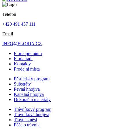
Telefon
+420 491 457 111
Email
INFO@FLORIA.CZ
Floria premium
Floria radí
Kontakty
Prodejní místa
Pěstitelský program
Substráty
Pevná hnojiva
Kapalná hnojiva
Dekorační materiály
Trávníkový program
Trávníková hnojiva
Travní směsi
Péče o trávník