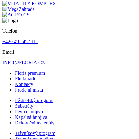
Telefon
+420 491 457 111
Email
INFO@FLORIA.CZ
Floria premium
Floria radí
Kontakty
Prodejní místa
Pěstitelský program
Substráty
Pevná hnojiva
Kapalná hnojiva
Dekorační materiály
Trávníkový program
Trávníková hnojiva