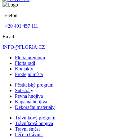
Telefon
+420 491 457 111
Email
INFO@FLORIA.CZ
Floria premium
Floria radí
Kontakty
Prodejní místa
Pěstitelský program
Substráty
Pevná hnojiva
Kapalná hnojiva
Dekorační materiály
Trávníkový program
Trávníková hnojiva
Travní směsi
Péče o trávník