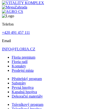
Telefon
+420 491 457 111
Email
INFO@FLORIA.CZ
Floria premium
Floria radí
Kontakty
Prodejní místa
Pěstitelský program
Substráty
Pevná hnojiva
Kapalná hnojiva
Dekorační materiály
Trávníkový program
Trávníková hnojiva