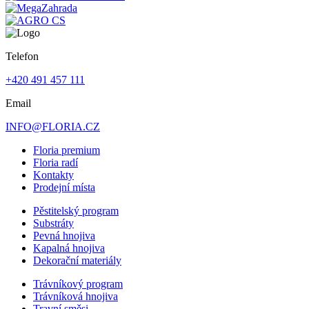
Telefon
+420 491 457 111
Email
INFO@FLORIA.CZ
Floria premium
Floria radí
Kontakty
Prodejní místa
Pěstitelský program
Substráty
Pevná hnojiva
Kapalná hnojiva
Dekorační materiály
Trávníkový program
Trávníková hnojiva
Travní směsi