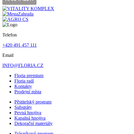
Telefon
+420 491 457 111
Email
INFO@FLORIA.CZ
Floria premium
Floria radí
Kontakty
Prodejní místa
Pěstitelský program
Substráty
Pevná hnojiva
Kapalná hnojiva
Dekorační materiály
Trávníkový program