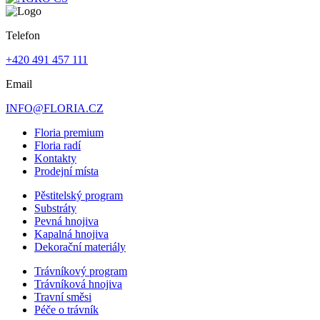
Telefon
+420 491 457 111
Email
INFO@FLORIA.CZ
Floria premium
Floria radí
Kontakty
Prodejní místa
Pěstitelský program
Substráty
Pevná hnojiva
Kapalná hnojiva
Dekorační materiály
Trávníkový program
Trávníková hnojiva
Travní směsi
Péče o trávník