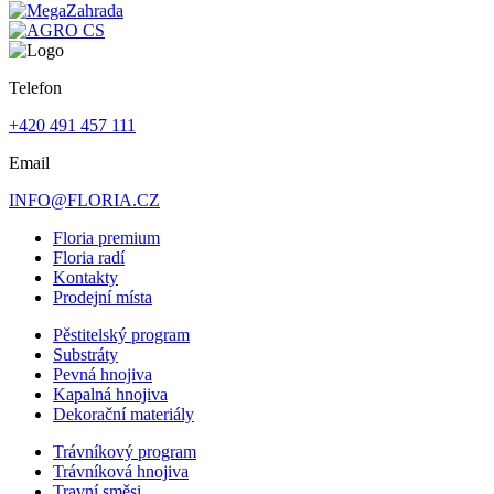
Telefon
+420 491 457 111
Email
INFO@FLORIA.CZ
Floria premium
Floria radí
Kontakty
Prodejní místa
Pěstitelský program
Substráty
Pevná hnojiva
Kapalná hnojiva
Dekorační materiály
Trávníkový program
Trávníková hnojiva
Travní směsi