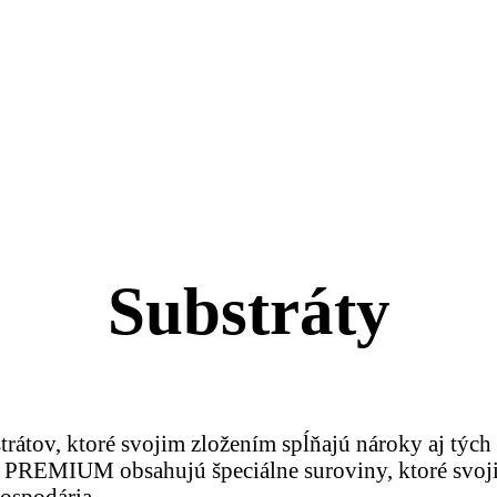
Substráty
átov, ktoré svojim zložením spĺňajú nároky aj tých 
 PREMIUM obsahujú špeciálne suroviny, ktoré svojimi
hospodária.