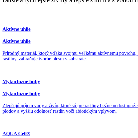
Aktívne uhlie
Aktívne uhlie
Prírodný materiál, ktorý vďaka svojmu veľkému aktívnemu povrchu, je 
rastliny, zabraňuje tvorbe plesní v substráte.
Mykorhízne huby
Mykorhízne huby
Zlepšujú príjem vody a živín, ktoré sú pre rastliny bežne nedostupné.
plodov a vyššiu odolnosť rastlín voči abiotickým vplyvom.
AQUA Cell®