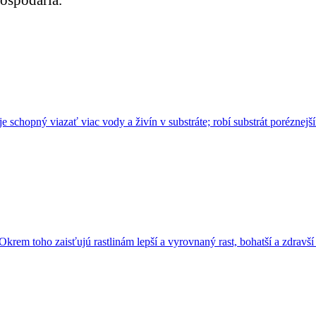
schopný viazať viac vody a živín v substráte; robí substrát poréznejší
 Okrem toho zaisťujú rastlinám lepší a vyrovnaný rast, bohatší a zdravš