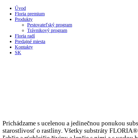
Úvod
Floria premium
Produkty
Pestovateľský program
Trávnikový program
Floria radí
Predajné miesta
Kontakty
SK
Prichádzame s ucelenou a jedinečnou ponukou substr
starostlivosť o rastliny. Všetky substráty FLORIA®
ľahšie a rýchlejšie živiny a lepšie s nimi a s vodou 