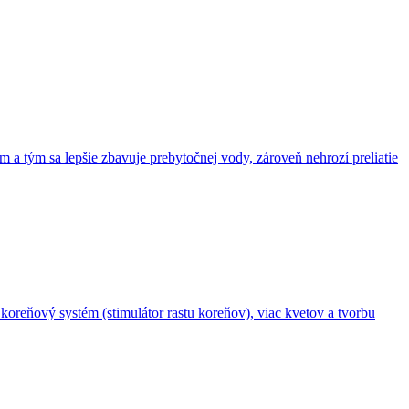
m a tým sa lepšie zbavuje prebytočnej vody, zároveň nehrozí preliatie
í koreňový systém (stimulátor rastu koreňov), viac kvetov a tvorbu