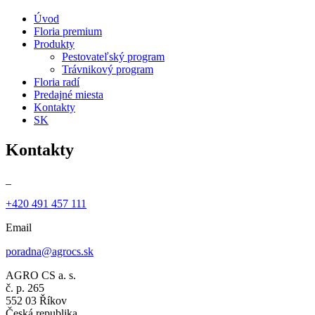
Úvod
Floria premium
Produkty
Pestovateľský program
Trávnikový program
Floria radí
Predajné miesta
Kontakty
SK
Kontakty
_
+420 491 457 111
Email
poradna@agrocs.sk
AGRO CS a. s.
č. p. 265
552 03 Říkov
Česká republika