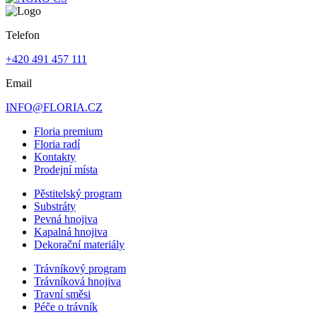
Telefon
+420 491 457 111
Email
INFO@FLORIA.CZ
Floria premium
Floria radí
Kontakty
Prodejní místa
Pěstitelský program
Substráty
Pevná hnojiva
Kapalná hnojiva
Dekorační materiály
Trávníkový program
Trávníková hnojiva
Travní směsi
Péče o trávník