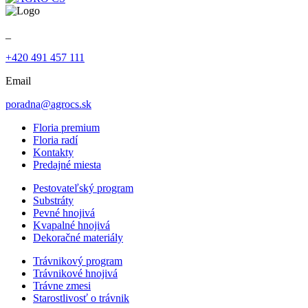
_
+420 491 457 111
Email
poradna@agrocs.sk
Floria premium
Floria radí
Kontakty
Predajné miesta
Pestovateľský program
Substráty
Pevné hnojivá
Kvapalné hnojivá
Dekoračné materiály
Trávnikový program
Trávnikové hnojivá
Trávne zmesi
Starostlivosť o trávnik