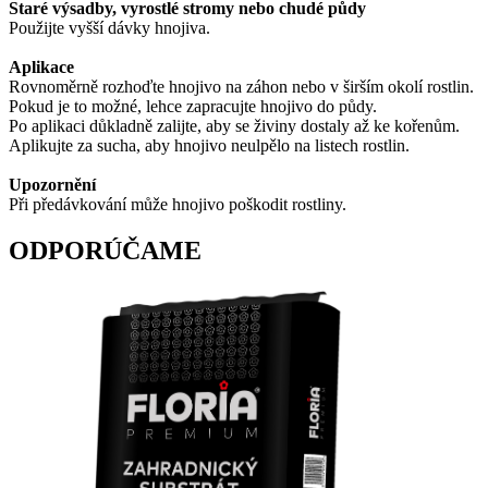
Staré výsadby, vyrostlé stromy nebo chudé půdy
Použijte vyšší dávky hnojiva.
Aplikace
Rovnoměrně rozhoďte hnojivo na záhon nebo v širším okolí rostlin.
Pokud je to možné, lehce zapracujte hnojivo do půdy.
Po aplikaci důkladně zalijte, aby se živiny dostaly až ke kořenům.
Aplikujte za sucha, aby hnojivo neulpělo na listech rostlin.
Upozornění
Při předávkování může hnojivo poškodit rostliny.
ODPORÚČAME