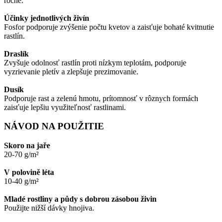
ročne.
Účinky jednotlivých živín
Fosfor podporuje zvýšenie počtu kvetov a zaisťuje bohaté kvitnutie
rastlín.
Draslík
Zvyšuje odolnosť rastlín proti nízkym teplotám, podporuje
vyzrievanie pletív a zlepšuje prezimovanie.
Dusík
Podporuje rast a zelenú hmotu, prítomnosť v rôznych formách
zaisťuje lepšiu využiteľnosť rastlinami.
NÁVOD NA POUŽITIE
Skoro na jaře
20-70 g/m²
V polovině léta
10-40 g/m²
Mladé rostliny a půdy s dobrou zásobou živin
Použijte nižší dávky hnojiva.