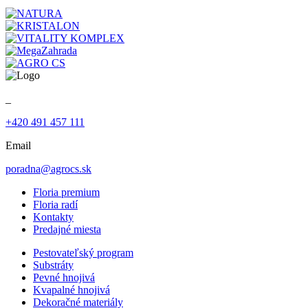
_
+420 491 457 111
Email
poradna@agrocs.sk
Floria premium
Floria radí
Kontakty
Predajné miesta
Pestovateľský program
Substráty
Pevné hnojivá
Kvapalné hnojivá
Dekoračné materiály