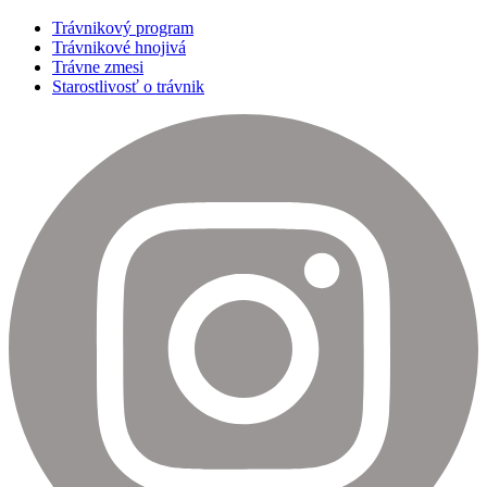
Trávnikový program
Trávnikové hnojivá
Trávne zmesi
Starostlivosť o trávnik