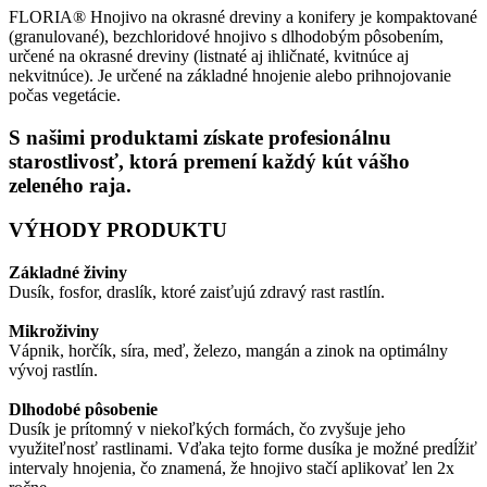
FLORIA® Hnojivo na okrasné dreviny a konifery je kompaktované
(granulované), bezchloridové hnojivo s dlhodobým pôsobením,
určené na okrasné dreviny (listnaté aj ihličnaté, kvitnúce aj
nekvitnúce). Je určené na základné hnojenie alebo prihnojovanie
počas vegetácie.
S našimi produktami získate profesionálnu
starostlivosť, ktorá premení každý kút vášho
zeleného raja.
VÝHODY PRODUKTU
Základné živiny
Dusík, fosfor, draslík, ktoré zaisťujú zdravý rast rastlín.
Mikroživiny
Vápnik, horčík, síra, meď, železo, mangán a zinok na optimálny
vývoj rastlín.
Dlhodobé pôsobenie
Dusík je prítomný v niekoľkých formách, čo zvyšuje jeho
využiteľnosť rastlinami. Vďaka tejto forme dusíka je možné predĺžiť
intervaly hnojenia, čo znamená, že hnojivo stačí aplikovať len 2x