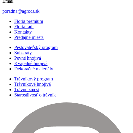
Email
poradna@agrocs.sk
Floria premium
Floria radí
Kontakty
Predajné miesta
Pestovateľský program
Substráty
Pevné hnojivá
Kvapalné hnojivá
Dekoračné materiály
Trávnikový program
Trávnikové hnojivá
Trávne zmesi
Starostlivosť o trávnik