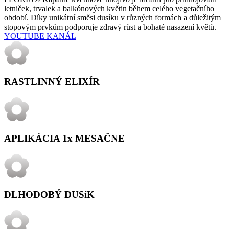
letniček, trvalek a balkónových květin
během celého vegetačního
období. Díky unikátní směsi dusíku v různých formách a důležitým
stopovým prvkům podporuje zdravý růst a bohaté nasazení květů.
YOUTUBE KANÁL
RASTLINNÝ ELIXÍR
APLIKÁCIA 1x MESAČNE
DLHODOBÝ DUSíK