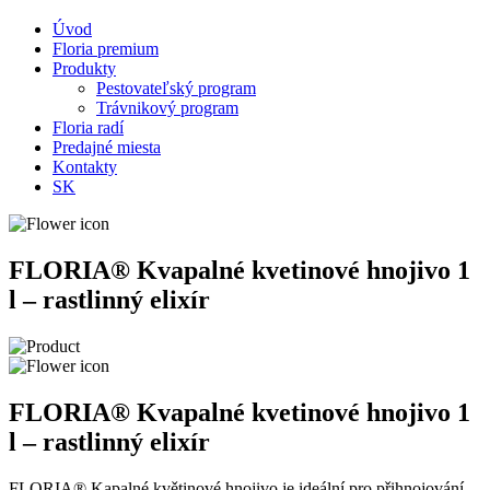
Úvod
Floria premium
Produkty
Pestovateľský program
Trávnikový program
Floria radí
Predajné miesta
Kontakty
SK
FLORIA® Kvapalné kvetinové hnojivo 1
l – rastlinný elixír
FLORIA® Kvapalné kvetinové hnojivo 1
l – rastlinný elixír
FLORIA® Kapalné květinové hnojivo je ideální pro přihnojování