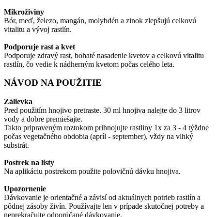
Mikroživiny
Bór, meď, železo, mangán, molybdén a zinok zlepšujú celkovú
vitalitu a vývoj rastlín.
Podporuje rast a kvet
Podporuje zdravý rast, bohaté nasadenie kvetov a celkovú vitalitu
rastlín, čo vedie k nádherným kvetom počas celého leta.
NÁVOD NA POUŽITIE
Zálievka
Pred použitím hnojivo pretraste. 30 ml hnojiva nalejte do 3 litrov
vody a dobre premiešajte.
Takto pripraveným roztokom prihnojujte rastliny 1x za 3 - 4 týždne
počas vegetačného obdobia (apríl - september), vždy na vlhký
substrát.
Postrek na listy
Na aplikáciu postrekom použite polovičnú dávku hnojiva.
Upozornenie
Dávkovanie je orientačné a závisí od aktuálnych potrieb rastlín a
pôdnej zásoby živín. Používajte len v prípade skutočnej potreby a
neprekračujte odporúčané dávkovanie.