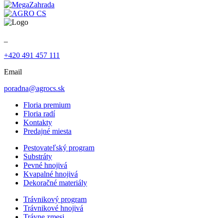
_
+420 491 457 111
Email
poradna@agrocs.sk
Floria premium
Floria radí
Kontakty
Predajné miesta
Pestovateľský program
Substráty
Pevné hnojivá
Kvapalné hnojivá
Dekoračné materiály
Trávnikový program
Trávnikové hnojivá
Trávne zmesi