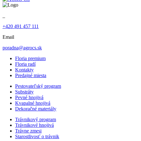
_
+420 491 457 111
Email
poradna@agrocs.sk
Floria premium
Floria radí
Kontakty
Predajné miesta
Pestovateľský program
Substráty
Pevné hnojivá
Kvapalné hnojivá
Dekoračné materiály
Trávnikový program
Trávnikové hnojivá
Trávne zmesi
Starostlivosť o trávnik